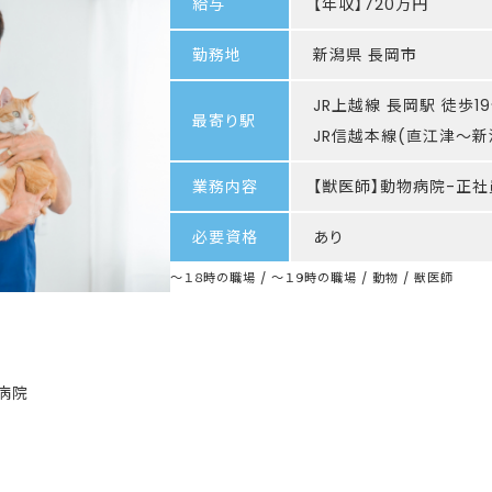
給与
【年収】720万円
勤務地
新潟県 長岡市
JR上越線 長岡駅 徒歩1
最寄り駅
JR信越本線(直江津～新潟
業務内容
【獣医師】動物病院-正社
必要資格
あり
～１８時の職場 / ～１９時の職場 / 動物 / 獣医師
病院