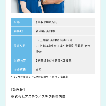
給与
【年収】360万円
勤務地
新潟県 長岡市
JR上越線 長岡駅 徒歩19分
最寄り駅
JR信越本線(直江津～新潟) 長岡駅 徒歩
19分
業務内容
【獣医師】動物病院-正社員
必要資格
あり
～１８時の職場 / ～１９時の職場 / 動物 / 獣医師
【勤務地】
株式会社アステラ／ステラ動物病院