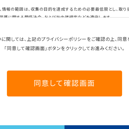
人情報の範囲は、収集の目的を達成するための必要最低限とし、取り
保護に関する関係法令、および社内諸規定などを遵守します。
理・保護について
いに関しては、上記のプライバシーポリシーをご確認の上、同意
したご利用者様の個人情報については、適切な管理を行い、紛失・破壊
洩などの防止に努めます。
「同意して確認画面」ボタンをクリックしてお進みください。
利用者様の個人情報について、ご利用者様の同意なく開示することはござ
サイトへのアクセスにより、ほかのご利用者様が個人情報を閲覧されるこ
用について
の個人情報は、以下の目的で利用いたします。
にサービスや商品の情報を的確にお伝えするため
がサービスをご利用になる際の身分証明のため
ていただけるサイトへと改善するため
てご利用者様に連絡を行うため