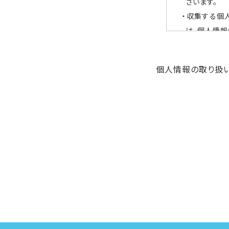
ざいます。
・収集する個
は、個人情報
個人情報の管
個人情報の取り扱
・当社が収集
アクセス・漏
・取得したご
・また、当社
ん。
個人情報の利
・ご利用者様
・ご利用者様
・ご利用者様
・より満足し
・必要に応じ