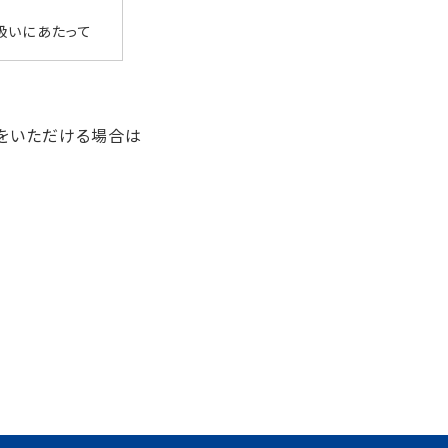
扱いにあたって
をいただける場合は
・改ざん・不正
いません。
とはございませ