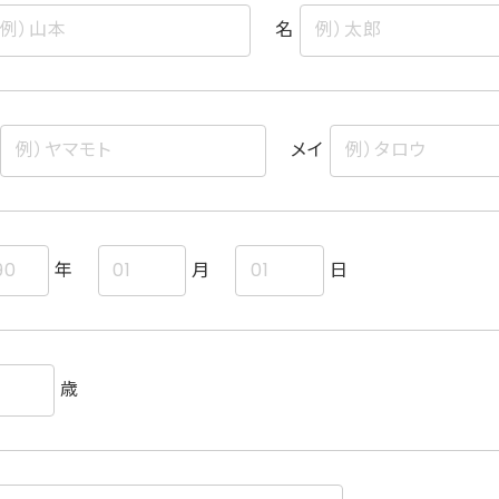
名
メイ
年
月
日
歳